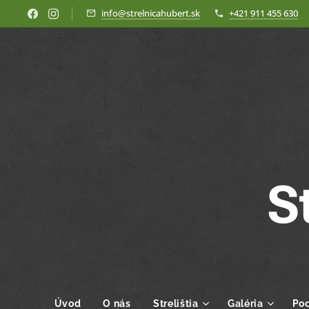
info@strelnicahubert.sk
+421 911 455 630
S
Úvod
O nás
Strelištia
Galéria
Pod