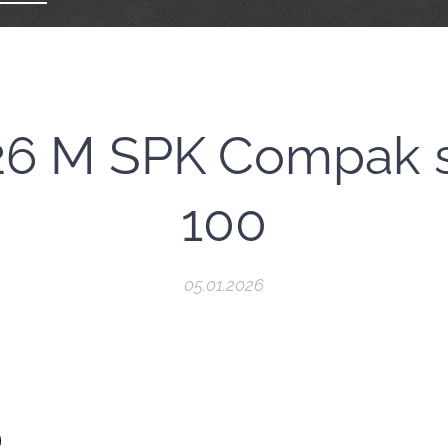
026 M SPK Compak s
100
05.01.2026