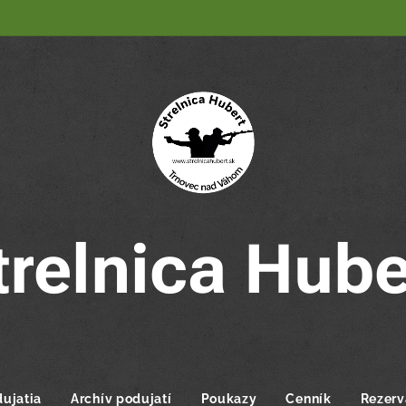
trelnica Hube
ujatia
Archív podujatí
Poukazy
Cenník
Rezerv